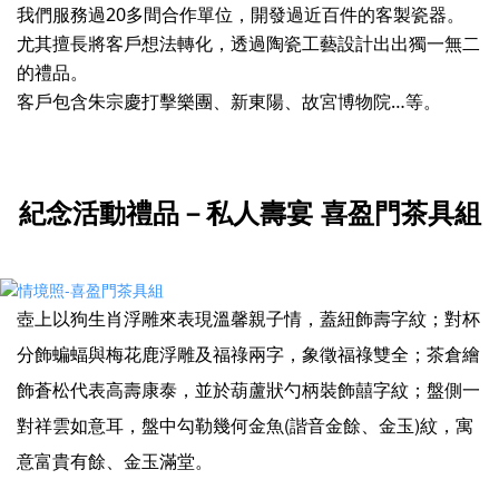
我們服務過20多間合作單位，開發過近百件的客製瓷器。
尤其擅長將客戶想法轉化，透過陶瓷工藝設計出出獨一無二
的禮品。
客戶包含朱宗慶打擊樂團、新東陽、故宮博物院…等。
紀念活動禮品－私人壽宴 喜盈門茶具組
壺上以狗生肖浮雕來表現溫馨親子情，蓋紐飾壽字紋；對杯
分飾蝙蝠與梅花鹿浮雕及福祿兩字，象徵福祿雙全；茶倉繪
飾蒼松代表高壽康泰，並於葫蘆狀勺柄裝飾囍字紋；盤側一
對祥雲如意耳，盤中勾勒幾何金魚(諧音金餘、金玉)紋，寓
意富貴有餘、金玉滿堂。