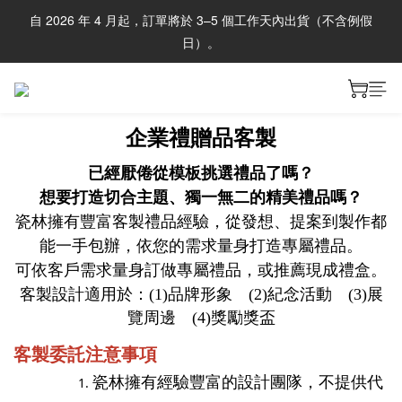
自 2026 年 4 月起，訂單將於 3–5 個工作天內出貨（不含例假
日）。
企業禮贈品客製
已經厭倦從模板挑選禮品了嗎？
想要打造切合主題、獨一無二的精美禮品嗎？
瓷林擁有豐富客製禮品經驗，
從發想、提案到製作都
能一手包辦，
依您的需求量身打造專屬禮品。
可依客戶需求量身訂做專屬禮品，或推薦現成禮盒。
客製設計適用於：(1)
品牌形象 (2)
紀念活動 (3)
展
覽周邊 (4)
獎勵獎盃
客製委託注意事項
瓷林擁有經驗豐富的設計團隊，不提供代