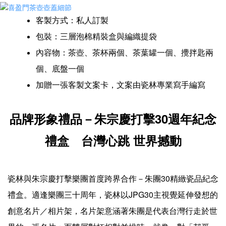
客製方式：私人訂製
包裝：三層泡棉精裝盒與編織提袋
內容物：茶壺、茶杯兩個、茶葉罐一個、攪拌匙兩
個、底盤一個
加贈一張客製文案卡，文案由瓷林專業寫手編寫
品牌形象禮品－朱宗慶打擊30週年紀念
禮盒 台灣心跳 世界撼動
瓷林與朱宗慶打擊樂團首度跨界合作－朱團30精緻瓷品紀念
禮盒。適逢樂團三十周年，瓷林以JPG30主視覺延伸發想的
創意名片／相片架，名片架意涵著朱團是代表台灣行走於世