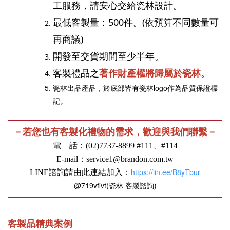
工服務，請安心交給瓷林設計。
最低客製量：500件。(依預算不同數量可
再商議)
開發至交貨期間至少半年。
著作財產權將歸屬於瓷林
客製禮品之
。
瓷林出品產品，於底部皆有瓷林logo作為品質保證標
記。
－若您也有客製化禮物的需求，歡迎與我們聯繫－
電 話：(02)7737-8899 #111、#114
E-mail
：service1@brandon.com.tw
https://lin.ee/B8yTbur
LINE諮詢請由此連結加入：
@719vfivt(瓷林 客製諮詢)
客製品精典案例