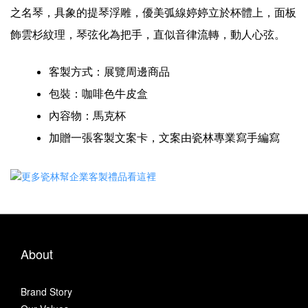
之名琴，具象的提琴浮雕，優美弧線婷婷立於杯體上，面板
飾雲杉紋理，琴弦化為把手，直似音律流轉，動人心弦。
客製方式：展覽周邊商品
包裝：咖啡色牛皮盒
內容物：馬克杯
加贈一張客製文案卡，文案由瓷林專業寫手編寫
About
Brand Story