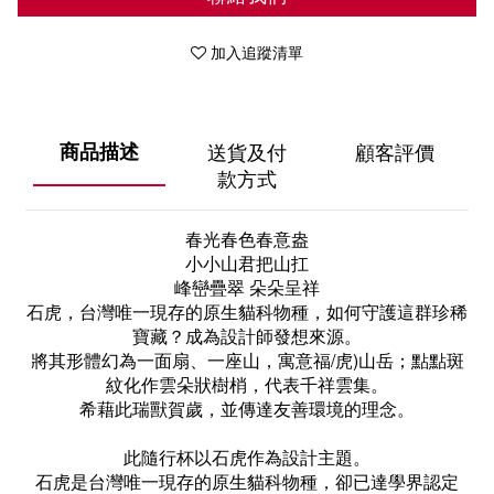
加入追蹤清單
商品描述
送貨及付
顧客評價
款方式
春光春色春意盎
小小山君把山扛
峰巒疊翠 朵朵呈祥
石虎，台灣唯一現存的原生貓科物種，如何守護這群珍稀
寶藏？成為設計師發想來源。
將其形體幻為一面扇、一座山，寓意福/虎)山岳；點點斑
紋化作雲朵狀樹梢，代表千祥雲集。
希藉此瑞獸賀歲，並傳達友善環境的理念。
此隨行杯以石虎作為設計主題。
石虎是台灣唯一現存的原生貓科物種，卻已達學界認定