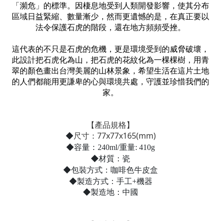
「瀕危」的標準。因棲息地受到人類開發影響，使其分布
區域日益緊縮、數量漸少，然而更遺憾的是，在真正要以
法令保護石虎的階段，還在地方頻頻受挫。
這代表的不只是石虎的危機，更是環境受到的威脅破壞，
此設計把石虎化為山，把石虎的花紋化為一棵棵樹，用青
翠的顏色畫出台灣美麗的山林景象，希望生活在這片土地
的人們都能用更謙卑的心與環境共處，守護並珍惜我們的
家。
【產品規格】
尺寸：77x77x165(mm)
◆
◆容量：240ml/重量: 410g
◆材質：瓷
◆包裝方式：咖啡色牛皮盒
◆
製造方式：手工+機器
◆製造地：中國