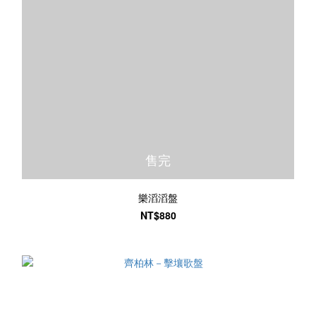
售完
樂滔滔盤
NT$880