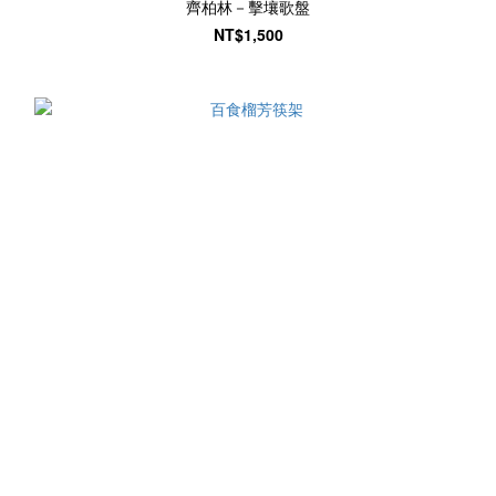
齊柏林－擊壤歌盤
NT$1,500