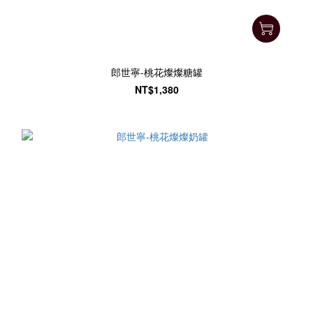
郎世寧-桃花燦燦糖罐
NT$1,380