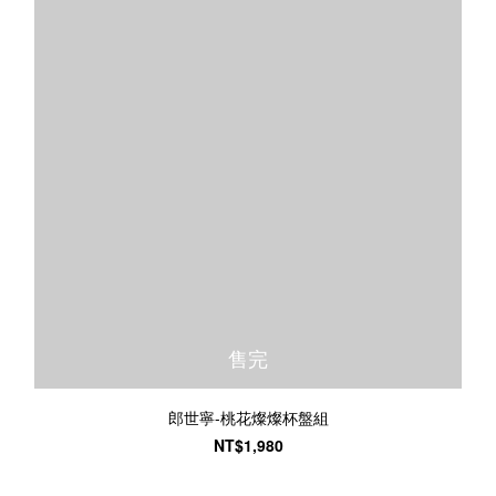
售完
郎世寧-桃花燦燦杯盤組
NT$1,980