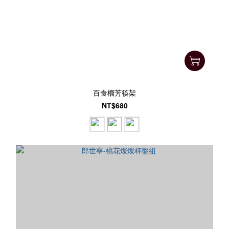
百食榴芳筷架
NT$680