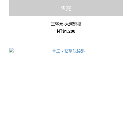
售完
王攀元-大河戀盤
NT$1,200