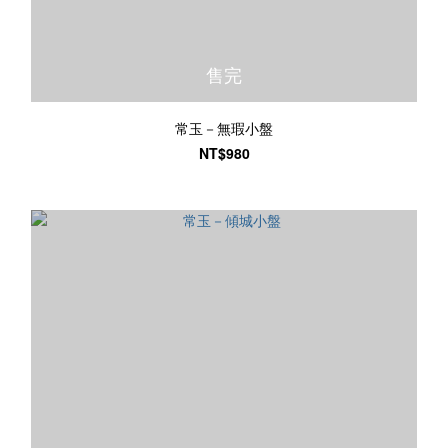
售完
常玉－無瑕小盤
NT$980