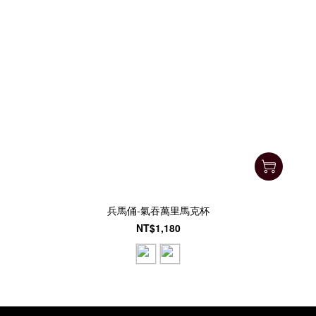
兵馬俑-氣吞萬里馬克杯
NT$1,180