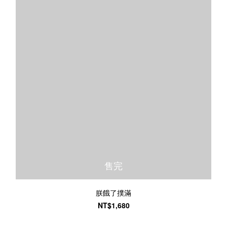
售完
朕餓了撲滿
NT$1,680