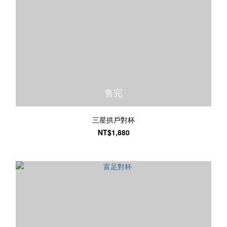
售完
三星拱戶對杯
NT$1,880