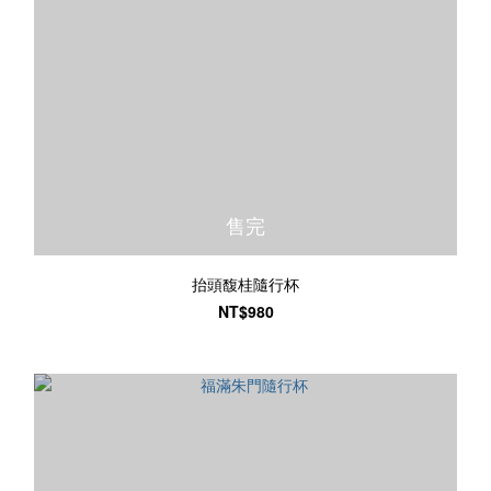
售完
抬頭馥桂隨行杯
NT$980