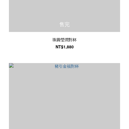
售完
珠圓瑩潤對杯
NT$1,880