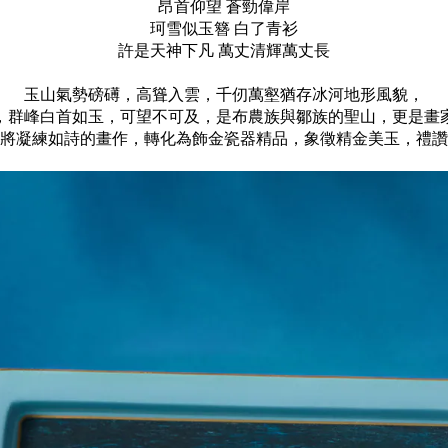
昂首仰望 蒼勁偉岸
珂雪似玉簪 白了青衫
許是天神下凡 萬丈清輝萬丈長
玉山氣勢磅礡，高聳入雲，千仞萬壑猶存冰河地形風貌，
，群峰白首如玉，可望不可及，是布農族與鄒族的聖山，更是畫
將凝練如詩的畫作，轉化為飾金瓷器精品，象徵精金美玉，禮讚