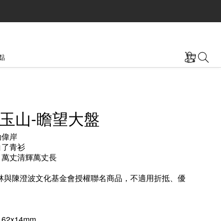
點
玉山-瞻望大盤
勁偉岸
白了青衫
 萬丈清輝萬丈長
林與陳澄波文化基金會授權聯名商品，不適用折抵、優
162x14mm