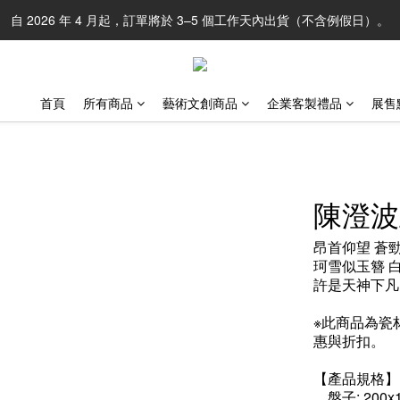
自 2026 年 4 月起，訂單將於 3–5 個工作天內出貨（不含例假日）。
首頁
所有商品
藝術文創商品
企業客製禮品
展售
陳澄波
昂首仰望 蒼
珂雪似玉簪 
許是天神下凡
※此商品為瓷
惠與折扣。
【產品規格】
．盤子: 200x