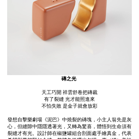
磚之光
天工巧開 祥雲舒卷把磚裁
有了裂縫 光才能照進來
不怕失敗 是金子就會放彩
發想自擊樂劇場《泥巴》中燒裂的磚塊，小主人翁先是灰
心，但縫隙中隱隱透著光，又轉為驚喜，體悟到生命須有
裂縫才有光。設計師在椒鹽罐組合剖面處手繪真金，代表