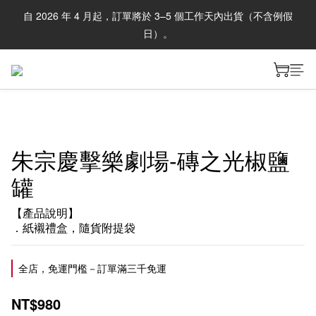
自 2026 年 4 月起，訂單將於 3–5 個工作天內出貨（不含例假
日）。
朱宗慶擊樂劇場-磚之光椒鹽
罐
【產品說明】
．紙襯禮盒，隨貨附提袋
全店，免運門檻－訂單滿三千免運
NT$980