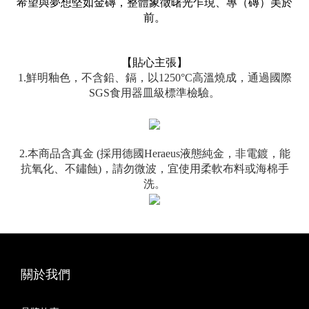
希望與夢想堅如金磚，整體象徵曙光乍現、專（磚）美於
前。
【貼心主張】
1.鮮明釉色，不含鉛、鎘，以1250°C高溫燒成，通過國際
SGS食用器皿級標準檢驗。
2.本商品含真金 (採用德國Heraeus液態純金，非電鍍，能
抗氧化、不鏽蝕)，請勿微波，宜使用柔軟布料或海棉手
洗。
關於我們