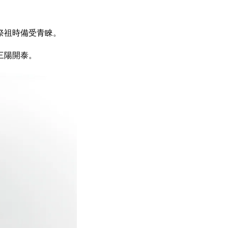
祭祖時備受青睞。
三陽開泰。