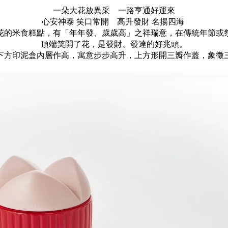
一朵大花放異采 一路亨通好運來
心安神泰 笑口常開 高升發財 名揚四海
花的米食糕點，有「年年發、歲歲高」之祥瑞意，在傳統年節或
頂端笑開了花，是發財、發達的好兆頭。
下方印泥盒內層作高，寓意步步高升，上方形開三瓣作蓋，象徵