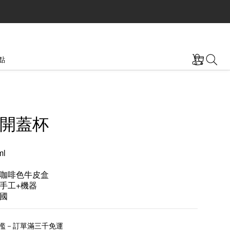
點
開蓋杯
l
咖啡色牛皮盒
手工+機器
國
檻－訂單滿三千免運