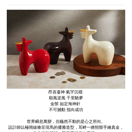
昂首凝神 氣宇沉穩
順風逆風 千里馳夢
金鬃 如定海神針
不可撼動 指向成功
世界瞬息萬變，但巍然不動的是心之所向。
設計師以極簡線條呈現馬的優雅造型，耳畔一綹頸鬃手繪真金，