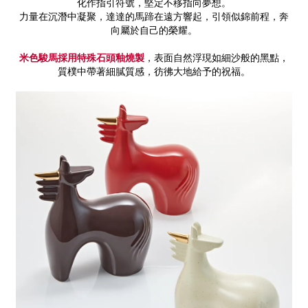
化作指引符號，堅定不移指向夢想。
力量在沉潛中凝聚，達達的馬蹄在遠方響起，引領似錦前程，奔
向屬於自己的榮耀。
米色駿馬採用特殊石頭釉燒製
，表面自然浮現如細沙般的黑點，
質樸中帶著細膩質感，彷彿大地給予的祝福。