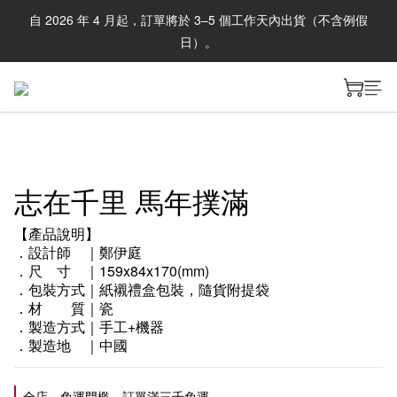
自 2026 年 4 月起，訂單將於 3–5 個工作天內出貨（不含例假
日）。
志在千里 馬年撲滿
【產品說明】
．設計師　｜鄭伊庭
．尺　寸　｜159x84x170(mm)
．包裝方式｜紙襯禮盒包裝，隨貨附提袋
．材　　質｜瓷
．製造方式｜手工+機器
．製造地　｜中國
全店，免運門檻－訂單滿三千免運