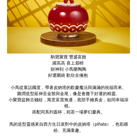
駒寶聚寶 豐盛富饒
躍高高 喜上眉梢
財神到 小馬樂陶陶
好運圍繞 歡欣全擁抱
小馬從童話國度，帶著皮納塔的歡慶魔法與滿滿的祝福而來。
圓潤造型延伸至金鬃與金尾，像是會撒下好運的精靈。
小聚寶盆飾古錢紋，寓意富貴無邊，底部手繪真金，如同幸福深
植。
搭配同系列蓋杯，宛若一場夢幻慶典。
馬的造型靈感來自西方生日派對中的皮納塔（piñata），色彩繽
紛、充滿童趣。