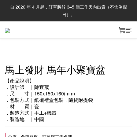
自 2026 年 4 月起，訂單將於 3–5 個工作天內出貨（不含例假
日）。
馬上發財 馬年小聚寶盆
【產品說明】
．設計師　｜陳宜葳
．尺　　寸｜150x150x160(mm)
．包裝方式｜紙襯禮盒包裝，隨貨附提袋
．材　　質｜瓷
．製造方式｜手工+機器
．製造地　｜中國
全店，免運門檻－訂單滿三千免運