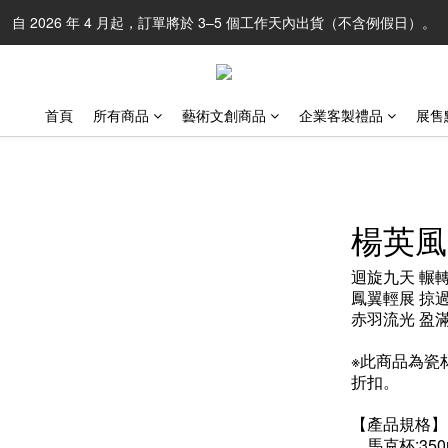
自 2026 年 4 月起，訂單將於 3–5 個工作天內出貨（不含例假日）。
首頁
所有商品
藝術文創商品
企業客製禮品
展售
楊英風
迴旋九天 輾
鳳翼輕展 掠
赤羽流光 盈
※此商品為瓷
折扣。
【產品規格】
．馬克杯:350