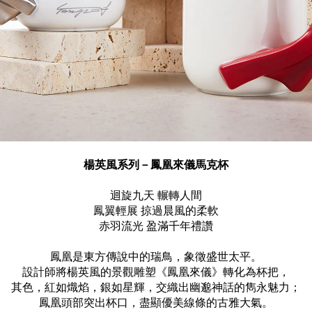
楊英風系列－
鳳凰來儀
馬克杯
迴旋九天 輾轉人間
鳳翼輕展 掠過晨風的柔軟
赤羽流光 盈滿千年禮讚
鳳凰是東方傳說中的瑞鳥，象徵盛世太平。
設計師將楊英風的景觀雕塑《鳳凰來儀》轉化為杯把，
其色，紅如熾焰，銀如星輝，交織出幽邈神話的雋永魅力；
鳳凰頭部突出杯口，盡顯優美線條的古雅大氣。