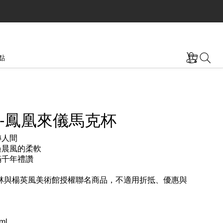
點
-鳳凰來儀馬克杯
轉人間
過晨風的柔軟
滿千年禮讚
林與楊英風美術館授權聯名商品，不適用折抵、優惠與
ml