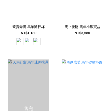
馥貴奔騰 馬年隨行杯
馬上發財 馬年小聚寶盆
NT$1,180
NT$3,580
售完