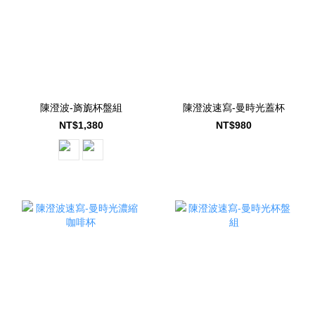
陳澄波-旖旎杯盤組
陳澄波速寫-曼時光蓋杯
NT$1,380
NT$980