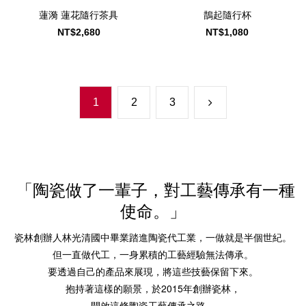
蓮漪 蓮花隨行茶具
鵲起隨行杯
NT$2,680
NT$1,080
1
2
3
「陶瓷做了一輩子，對工藝傳承有一種
使命。」
瓷林創辦人林光清國中畢業踏進陶瓷代工業，一做就是半個世紀。
但一直做代工，一身累積的工藝經驗無法傳承。
要透過自己的產品來展現，將這些技藝保留下來。
抱持著這樣的願景，於2015年創辦瓷林，
開啟這條陶瓷工藝傳承之路。