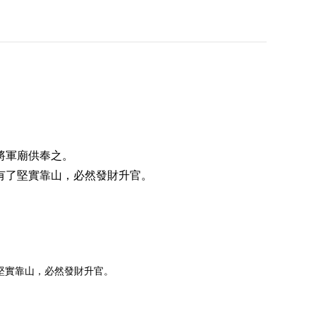
將軍廟供奉之。
有了堅實靠山，必然發財升官。
堅實靠山，必然發財升官。