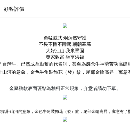
顧客評價
勇猛威武 炯炯然守護
不畏不懼不躊躇 朝朝暮暮
大好江山 我來鞏固
發家致富 坐享洪福
「台灣牛」已然成為勤奮的代名詞，甚至為感念牛神勞苦功高建
壯山河的意象，金色牛角裝飾花（發）紋，尾部金輪高昇，寓意
金屬釉款表面斑點為釉料正常現象，介意者請勿下單。
現氣壯山河的意象，金色牛角裝飾花（發）紋，尾部金輪高昇，寓意有了