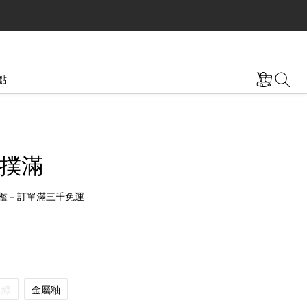
點
撲滿
檻－訂單滿三千免運
綠
金屬釉