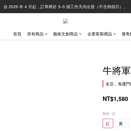
自 2026 年 4 月起，訂單將於 3–5 個工作天內出貨（不含例假日）。
首頁
所有商品
藝術文創商品
企業客製禮品
展售
牛將軍
全店，免運門
NT$1,580
顏色
: 紅
紅
黃