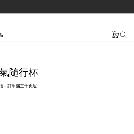
點
氣隨行杯
檻－訂單滿三千免運