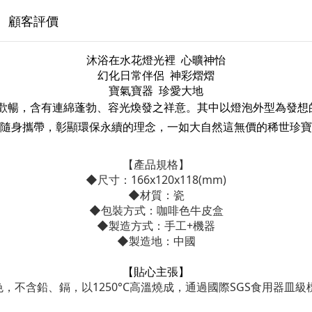
顧客評價
沐浴在水花燈光裡 心曠神怡
幻化日常伴侶 神彩熠熠
寶氣寶器 珍愛大地
歡暢，含有連綿蓬勃、容光煥發之祥意。其中以燈泡外型為發想的
隨身攜帶，彰顯環保永續的理念，一如大自然這無價的稀世珍寶
【產品規格】
◆尺寸：166x120x118(mm)
◆材質：瓷
◆包裝方式：咖啡色牛皮盒
◆製造方式：手工+機器
◆製造地：中國
【貼心主張】
色，不含鉛、鎘，以1250°C高溫燒成，通過國際SGS食用器皿