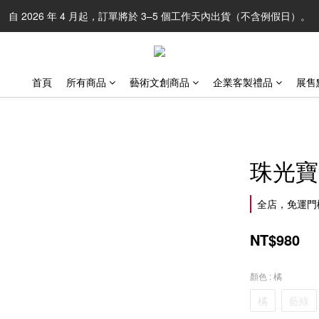
自 2026 年 4 月起，訂單將於 3–5 個工作天內出貨（不含例假日）。
首頁
所有商品
藝術文創商品
企業客製禮品
展售
珠光寶
全店，免運門
NT$980
顏色
: 橘
橘
藍綠