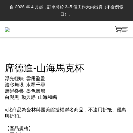
自 2026 年 4 月起，訂單將於 3–5 個工作天內出貨（不含例假
日）。
席德進-山海馬克杯
浮光輕映  雲霧盈盈
浩渺無垠  水墨千尋
層巒疊疊  墨色層層
白與黑  動與靜  山海和鳴
※此商品為瓷林與國美館授權聯名商品，不適用折抵、優惠
與折扣。
【產品規格】