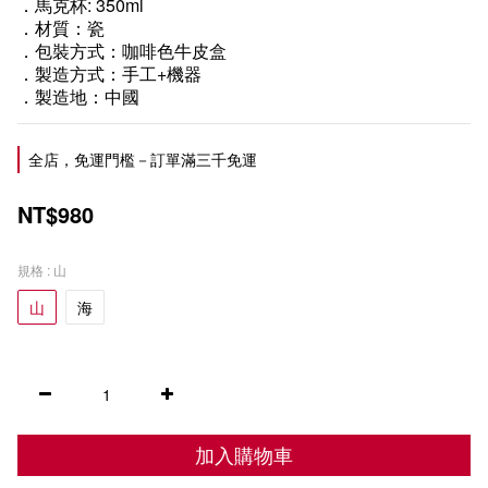
．馬克杯: 350ml
．材質：瓷
．包裝方式：咖啡色牛皮盒
．製造方式：手工+機器
．製造地：中國
全店，免運門檻－訂單滿三千免運
NT$980
規格
: 山
山
海
加入購物車