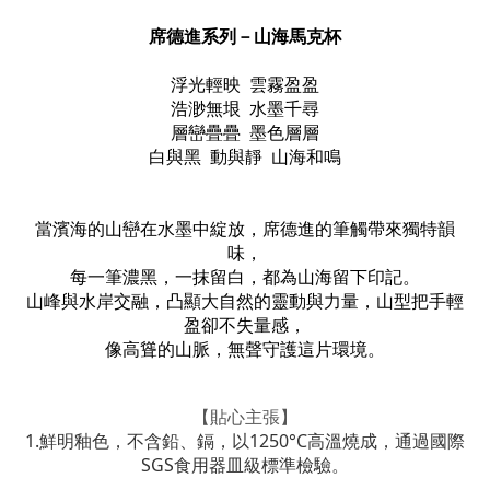
席德進
系列－山海
馬克杯
浮光輕映 雲霧盈盈
浩渺無垠 水墨千尋
層巒疊疊 墨色層層
白與黑 動與靜 山海和鳴
當濱海的山巒在水墨中綻放，席德進的筆觸帶來獨特韻
味，
每一筆濃黑，一抹留白，都為山海留下印記。
山峰與水岸交融，凸顯大自然的靈動與力量，山型把手輕
盈卻不失量感，
像高聳的山脈，無聲守護這片環境。
【貼心主張】
1.鮮明釉色，不含鉛、鎘，以1250°C高溫燒成，通過國際
SGS食用器皿級標準檢驗。