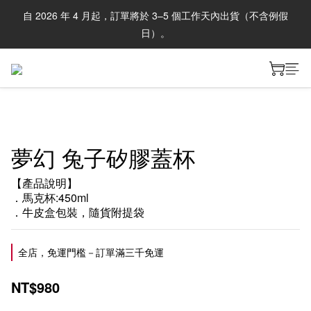
自 2026 年 4 月起，訂單將於 3–5 個工作天內出貨（不含例假
日）。
夢幻 兔子矽膠蓋杯
【產品說明】
．馬克杯:450ml
．牛皮盒包裝，隨貨附提袋
全店，免運門檻－訂單滿三千免運
NT$980