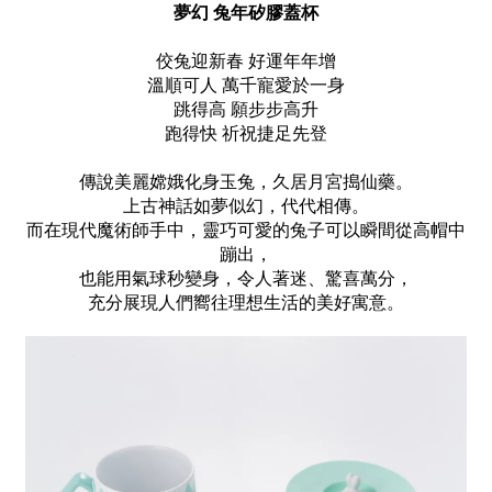
夢幻 兔年矽膠蓋杯
佼兔迎新春 好運年年增
溫順可人 萬千寵愛於一身
跳得高 願步步高升
跑得快 祈祝捷足先登
傳說美麗嫦娥化身玉兔，久居月宮搗仙藥。
上古神話如夢似幻，代代相傳。
而在現代魔術師手中，靈巧可愛的兔子可以瞬間從高帽中
蹦出，
也能用氣球秒變身，令人著迷、驚喜萬分，
充分展現人們嚮往理想生活的美好寓意。