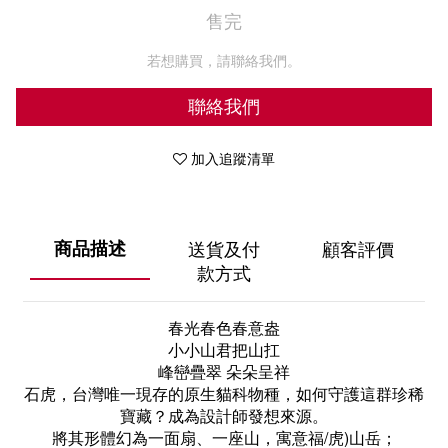
售完
若想購買，請聯絡我們。
聯絡我們
加入追蹤清單
商品描述
送貨及付
顧客評價
款方式
春光春色春意盎
小小山君把山扛
峰巒疊翠 朵朵呈祥
石虎，台灣唯一現存的原生貓科物種，如何守護這群珍稀
寶藏？成為設計師發想來源。
將其形體幻為一面扇、一座山，寓意福/虎)山岳；