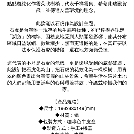
點點斑紋化作雲朵狀樹梢，代表千祥雲集。希藉此瑞獸賀
歲，並傳達友善環境的理念。
此撲滿以石虎作為設計主題。
石虎是台灣唯一現存的原生貓科物種，卻已達學界認定
「瀕危」的標準。因棲息地受到人類開發影響，使其分布
區域日益緊縮、數量漸少，然而更遺憾的是，在真正要以
法令保護石虎的階段，還在地方頻頻受挫。
這代表的不只是石虎的危機，更是環境受到的威脅破壞，
此設計把石虎化為山，把石虎的花紋化為一棵棵樹，用青
翠的顏色畫出台灣美麗的山林景象，希望生活在這片土地
的人們都能用更謙卑的心與環境共處，守護並珍惜我們的
家。
【產品規格】
◆尺寸：196x98x149(mm)
◆材質：瓷
◆包裝方式：咖啡色牛皮盒
◆製造方式：手工+機器