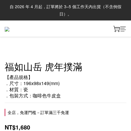
自 2026 年 4 月起，訂單將於 3–5 個工作天內出貨（不含例假
日）。
福如山岳 虎年撲滿
【產品規格】
．尺寸：196x98x149(mm)
．材質：瓷
．包裝方式：咖啡色牛皮盒
全店，免運門檻－訂單滿三千免運
NT$1,680