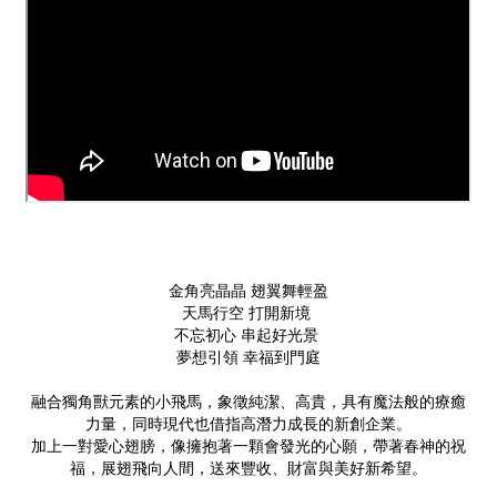
金角亮晶晶 翅翼舞輕盈
天馬行空 打開新境
不忘初心 串起好光景
夢想引領 幸福到門庭
融合獨角獸元素的小飛馬，象徵純潔、高貴，具有魔法般的療癒
力量，同時現代也借指高潛力成長的新創企業。
加上一對愛心翅膀，像擁抱著一顆會發光的心願，帶著春神的祝
福，展翅飛向人間，送來豐收、財富與美好新希望。