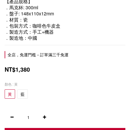
【產品規格】
．馬克杯: 300ml
．盤子: 148x110x12mm
．材質：瓷
．包裝方式：咖啡色牛皮盒
．製造方式：手工+機器
．製造地：中國
全店，免運門檻－訂單滿三千免運
NT$1,380
顏色
: 黃
黃
藍