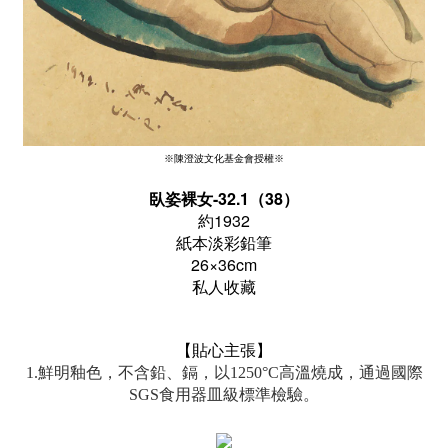
※陳澄波文化基金會授權※
臥姿裸女-32.1（38）
約1932
紙本淡彩鉛筆
26×36cm
私人收藏
【貼心主張】
1.鮮明釉色，不含鉛、鎘，以1250°C高溫燒成，通過國際
SGS食用器皿級標準檢驗。