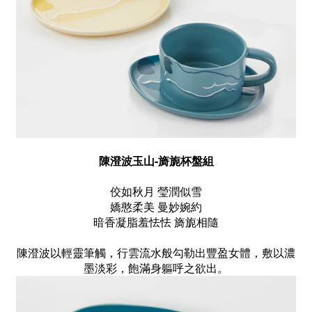
陳澄波玉山-
旖旎杯盤組
佼如秋月 瑩潤似雪
嬌憨柔美 曼妙婉約
暗香凝脂羞怯怯 旖旎相隨
陳澄波以輕靈筆觸，行雲流水般勾勒出豐盈女體，敷以濃
墨淡彩，飽滿身軀呼之欲出。