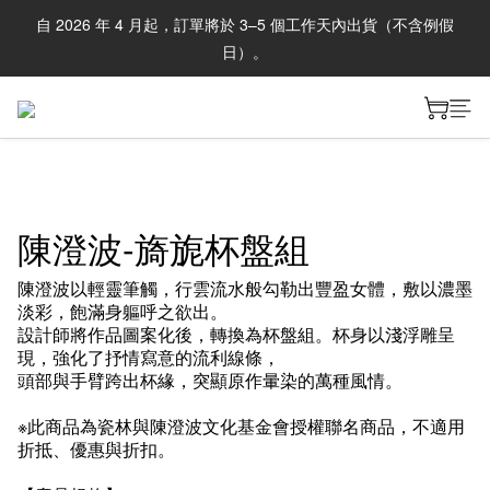
自 2026 年 4 月起，訂單將於 3–5 個工作天內出貨（不含例假
日）。
陳澄波-旖旎杯盤組
陳澄波以輕靈筆觸，行雲流水般勾勒出豐盈女體，敷以濃墨
淡彩，飽滿身軀呼之欲出。
設計師將作品圖案化後，轉換為杯盤組。杯身以淺浮雕呈
現，強化了抒情寫意的流利線條，
頭部與手臂跨出杯緣，突顯原作暈染的萬種風情。
※此商品為瓷林與陳澄波文化基金會授權聯名商品，不適用
折抵、優惠與折扣。